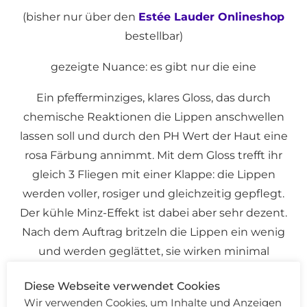
(bisher nur über den
Estée Lauder Onlineshop
bestellbar)
gezeigte Nuance: es gibt nur die eine
Ein pfefferminziges, klares Gloss, das durch
chemische Reaktionen die Lippen anschwellen
lassen soll und durch den PH Wert der Haut eine
rosa Färbung annimmt. Mit dem Gloss trefft ihr
gleich 3 Fliegen mit einer Klappe: die Lippen
werden voller, rosiger und gleichzeitig gepflegt.
Der kühle Minz-Effekt ist dabei aber sehr dezent.
Nach dem Auftrag britzeln die Lippen ein wenig
und werden geglättet, sie wirken minimal
voluminöser. Da ich von Natur aus volle, rosa
Diese Webseite verwendet Cookies
Lippen habe, bin ich für dieses Produkt nicht die
Wir verwenden Cookies, um Inhalte und Anzeigen