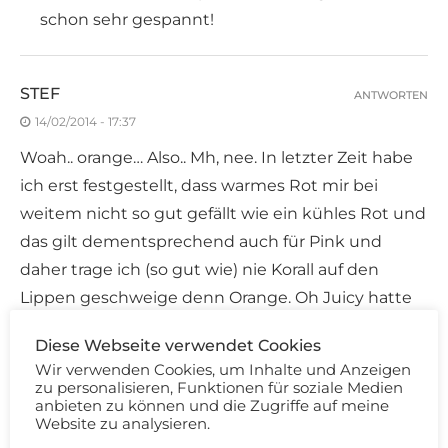
schon sehr gespannt!
STEF
ANTWORTEN
14/02/2014 - 17:37
Woah.. orange… Also.. Mh, nee. In letzter Zeit habe
ich erst festgestellt, dass warmes Rot mir bei
weitem nicht so gut gefällt wie ein kühles Rot und
das gilt dementsprechend auch für Pink und
daher trage ich (so gut wie) nie Korall auf den
Lippen geschweige denn Orange. Oh Juicy hatte
ich auch mal, aber alter Falter war der heftig an
Diese Webseite verwendet Cookies
mir. Ich glaube ich möchte diesen Trend
Wir verwenden Cookies, um Inhalte und Anzeigen
auslassen!
zu personalisieren, Funktionen für soziale Medien
anbieten zu können und die Zugriffe auf meine
Dir steht es allerdings richtig gut und wirkt auch
Website zu analysieren.
weniger orange als tomatig. Die