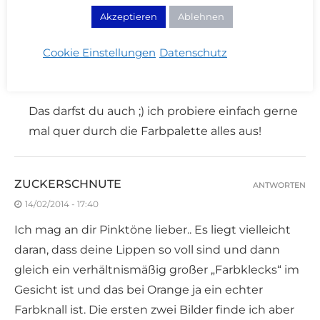
Herangehensweise ist wirklich gut
Akzeptieren
Ablehnen
Cookie Einstellungen
Datenschutz
CREAM BLUB
ANTWORTEN
14/02/2014 - 18:36
Das darfst du auch ;) ich probiere einfach gerne
mal quer durch die Farbpalette alles aus!
ZUCKERSCHNUTE
ANTWORTEN
14/02/2014 - 17:40
Ich mag an dir Pinktöne lieber.. Es liegt vielleicht
daran, dass deine Lippen so voll sind und dann
gleich ein verhältnismäßig großer „Farbklecks“ im
Gesicht ist und das bei Orange ja ein echter
Farbknall ist. Die ersten zwei Bilder finde ich aber