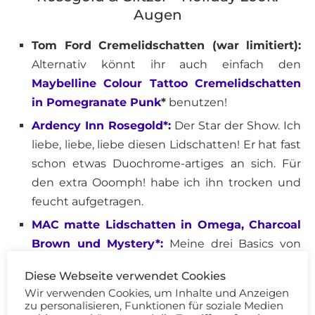
Augen
Tom Ford Cremelidschatten (war limitiert):
Alternativ könnt ihr auch einfach den
Maybelline Colour Tattoo Cremelidschatten
in Pomegranate Punk
*
benutzen!
Ardency Inn Rosegold*:
Der Star der Show. Ich
liebe, liebe, liebe diesen Lidschatten! Er hat fast
schon etwas Duochrome-artiges an sich. Für
den extra Ooomph! habe ich ihn trocken und
feucht aufgetragen.
MAC matte Lidschatten in Omega, Charcoal
Brown und Mystery*:
Meine drei Basics von
MAC, die ständig zum Einsatz kommen!
Diese Webseite verwendet Cookies
MAC Glitter in Reflects Gold:
Tipp für
Wir verwenden Cookies, um Inhalte und Anzeigen
Schlupflider – betont einfach euren
zu personalisieren, Funktionen für soziale Medien