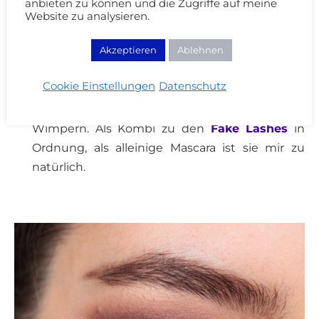
anbieten zu können und die Zugriffe auf meine
Augeninnenwinkel! Einfach einen Glitter
Website zu analysieren.
Eyeliner als Basis und dann noch losen Glitter
darüber tupfen.
Akzeptieren
Ablehnen
MAC False Lashes Extreme Black
Cookie Einstellungen
Datenschutz
Mascara*:
Habe ich als Tester erhalten. Die
Mascara macht sehr natürliche, getrennte
Wimpern. Als Kombi zu den
Fake Lashes
in
Ordnung, als alleinige Mascara ist sie mir zu
natürlich.