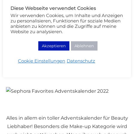
(Body, Home & Duft):
Diese Webseite verwendet Cookies
Wir verwenden Cookies, um Inhalte und Anzeigen
zu personalisieren, Funktionen für soziale Medien
anbieten zu können und die Zugriffe auf meine
– Paco Rabanne – Fame Eau de Parfum (4 ml)
Website zu analysieren.
– Rituals – Mini Kerze „The Ritual of Sakura“ (25 g)
Akzeptieren
Ablehnen
– Unbottled – Festes Duschgel Oat & Almond (110
Cookie Einstellungen
Datenschutz
g)
Alles in allem ein toller Adventskalender für Beauty
Liebhaber! Besonders die Make-up Kategorie wird