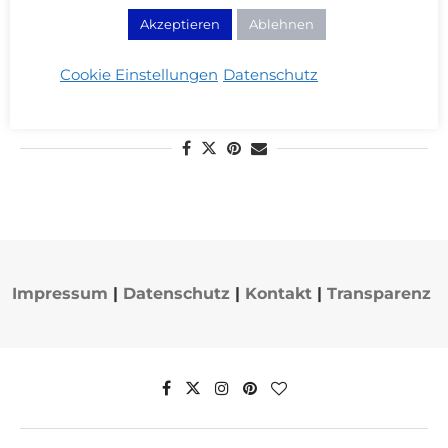
Akzeptieren
Ablehnen
Alltagsliebe #2: Mein Kindle
13/12/2013
Cookie Einstellungen
Datenschutz
WEITERLESEN
Impressum
|
Datenschutz
|
Kontakt
|
Transparenz