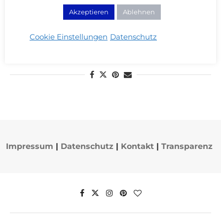
Akzeptieren
Ablehnen
Cover Girl – Whipped Creme Foundation
15/01/2014
Cookie Einstellungen
Datenschutz
WEITERLESEN
Impressum
|
Datenschutz
|
Kontakt
|
Transparenz