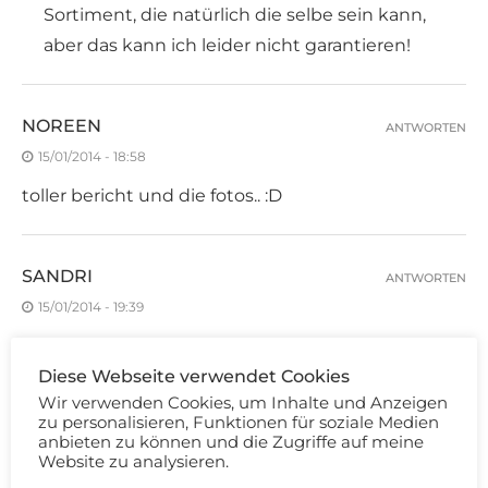
Sortiment, die natürlich die selbe sein kann,
aber das kann ich leider nicht garantieren!
NOREEN
ANTWORTEN
15/01/2014 - 18:58
toller bericht und die fotos.. :D
SANDRI
ANTWORTEN
15/01/2014 - 19:39
Hey :)
Diese Webseite verwendet Cookies
Mir wäre sie wahrscheinlich nicht deckend genug.
Wir verwenden Cookies, um Inhalte und Anzeigen
Ich selbst habe gerade über die Maximum Cover
zu personalisieren, Funktionen für soziale Medien
von Estee Lauder geschrieben, die wahrscheinlich
anbieten zu können und die Zugriffe auf meine
Website zu analysieren.
weitaus deckender ist.