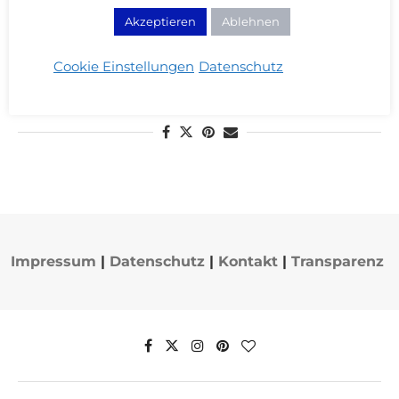
Akzeptieren
Ablehnen
Meine Beauty Favoriten im Frühjahr 2014
06/03/2014
Cookie Einstellungen
Datenschutz
WEITERLESEN
Impressum
|
Datenschutz
|
Kontakt
|
Transparenz