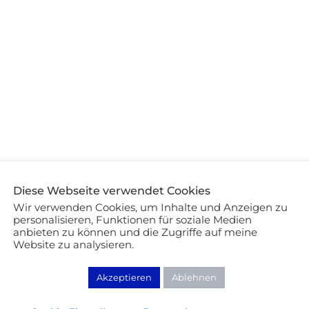
Diese Webseite verwendet Cookies
Beauty Review
Wir verwenden Cookies, um Inhalte und Anzeigen zu
personalisieren, Funktionen für soziale Medien
1 Monat – 1 Lippenstift: Das
anbieten zu können und die Zugriffe auf meine
knallharte Fazit!
Website zu analysieren.
03/07/2017
Akzeptieren
Ablehnen
WEITERLESEN