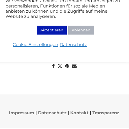
Wir verwenden Cookies, um Inhalte und Anzeigen zu
personalisieren, Funktionen für soziale Medien
anbieten zu können und die Zugriffe auf meine
Make Up Looks
Website zu analysieren.
Urban Decay – Naked 3 Palette
Akzeptieren
Ablehnen
Augenmakeup Ideen
05/02/2014
Cookie Einstellungen
Datenschutz
WEITERLESEN
Impressum
|
Datenschutz
|
Kontakt
|
Transparenz