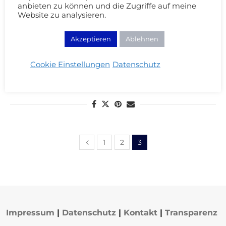
anbieten zu können und die Zugriffe auf meine
Nagellack
Website zu analysieren.
Kleine Nagellackbestellung (OPI Shrek
Akzeptieren
Ablehnen
Lacke!)
14/05/2010
Cookie Einstellungen
Datenschutz
WEITERLESEN
1
2
3
Impressum
|
Datenschutz
|
Kontakt
|
Transparenz