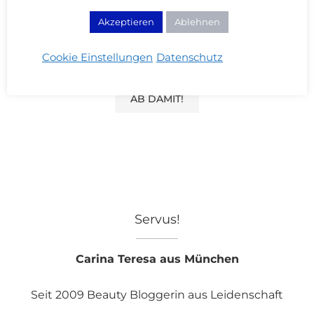
für meinen nächsten Kommentar.
Akzeptieren
Ablehnen
Mit der Nutzung dieses Formulars erklärst du dich mit der
Speicherung und Verarbeitung deiner Daten durch diese
Cookie Einstellungen
Datenschutz
Website einverstanden. Merci Cherie!
Servus!
Carina Teresa aus München
Seit 2009 Beauty Bloggerin aus Leidenschaft