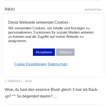
RIKKI
ANTWORTEN
20/05/2011 - 18:34
Diese Webseite verwendet Cookies
heii duuu!! benutzt du die essence blossom ect….. blush
Wir verwenden Cookies, um Inhalte und Anzeigen zu
nie? wenn nicht bei uns gabs¨ÜBERALL nur die kleinen
personalisieren, Funktionen für soziale Medien anbieten
zu können und die Zugriffe auf meine Website zu
aufsteller ohne die und ohne einen Lack….dan würde ich
analysieren.
mich sehr für den interessieren….sowie die Manhatten
lacke…:) nur wenn du sie nicht mehr willst!
Akzeptieren
Ablehnen
lg
Cookie Einstellungen
Datenschutz
ANONYM
ANTWORTEN
20/05/2011 - 18:43
Wow, du hast den essence Blush gleich 3 mal als Back-
up? ^^ So begeistert davon? …