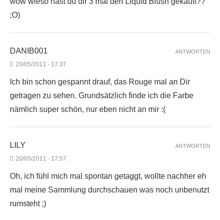
wow wieso hast du dir 3 mal den Liquid Blush gekauft??
;O)
DANIB001
ANTWORTEN
20/05/2011 - 17:37
Ich bin schon gespannt drauf, das Rouge mal an Dir
getragen zu sehen. Grundsätzlich finde ich die Farbe
nämlich super schön, nur eben nicht an mir :(
LILY
ANTWORTEN
20/05/2011 - 17:57
Oh, ich fühl mich mal spontan getaggt, wollte nachher eh
mal meine Sammlung durchschauen was noch unbenutzt
rumsteht ;)