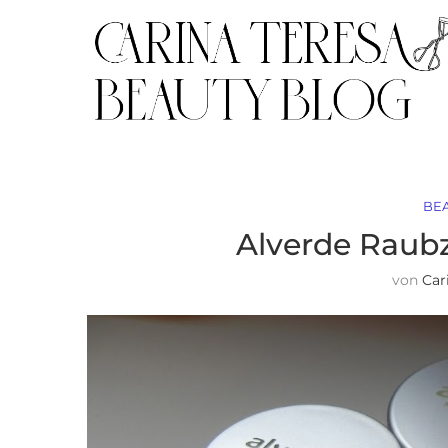
BE
Alverde Raubz
von
Car