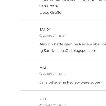
verkürzt :P
Liebe Grüße
SANDY
27/01/2011 - 18:37
Also ich hätte gern ne Review über de
lg SandyliciousGirl.blogspot.com
MILI
27/01/2011 - 18:44
Ja ja bitte, eine Review wäre super=)
MILI
27/01/2011 - 18:44