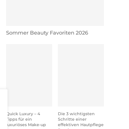
Sommer Beauty Favoriten 2026
Herbst & Winter Parfüm
Sommerdüfte 2025 – 
Favoriten 2025
Wunschliste
Quick Luxury – 4
Die 3 wichtigsten
Tipps für ein
Schritte einer
luxuriöses Make-up
effektiven Hautpflege