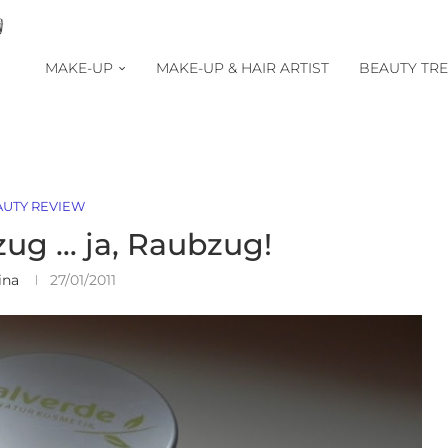
MAKE-UP
MAKE-UP & HAIR ARTIST
BEAUTY TR
AUTY REVIEW
ug … ja, Raubzug!
ina
27/01/2011