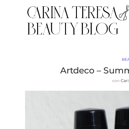
BE
Artdeco – Summ
von
Car