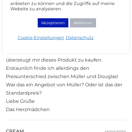
ANTWORTEN
anbieten zu können und die Zugriffe auf meine
10/03/2011 - 22:27
Website zu analysieren.
Oh NEID NEID NEID!
Akzeptieren
Ablehnen
Ich habe diesen Monat schon so viel geshoppt :(
Mein Kontingent ist ausgeschöpft – aber das wird
Cookie Einstellungen
Datenschutz
die nächste große Investition!
Danke für die Review – die hat mich nochmals
überzeugt mir dieses Produkt zu kaufen.
Erstaunlich finde ich allerdings den
Preisunterschied zwischen Müller und Douglas!
War das ein Angebot von Müller? Oder ist das der
Standardpreis?
Liebe Grüße
Das Herzmädchen
CREAM
ANTWORTEN