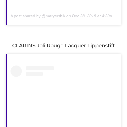
A post shared by @marytushik
on
Dec 28, 2018 at 4:20am PST
CLARINS Joli Rouge Lacquer Lippenstift