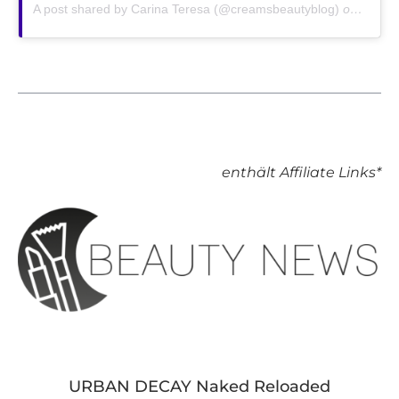
A post shared by Carina Teresa (@creamsbeautyblog)
on
Dec 29
enthält Affiliate Links*
URBAN DECAY Naked Reloaded