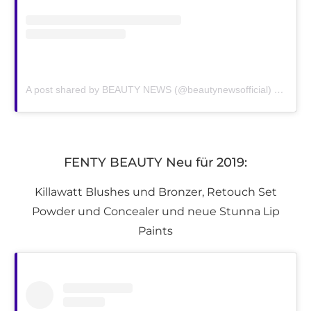
A post shared by BEAUTY NEWS (@beautynewsofficial)
on
Dec 
FENTY BEAUTY Neu für 2019:
Killawatt Blushes und Bronzer, Retouch Set
Powder und Concealer und neue Stunna Lip
Paints