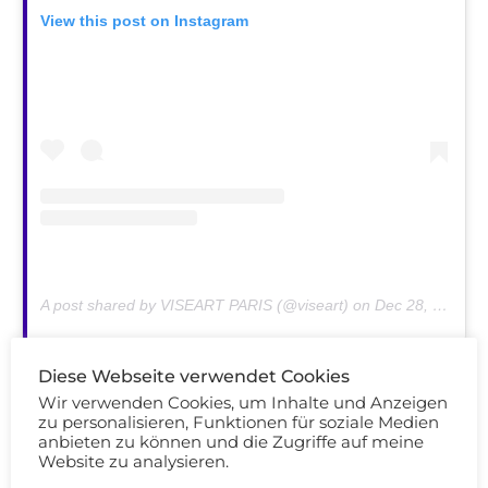
View this post on Instagram
A post shared by VISEART PARIS (@viseart) on
Dec 28, 2018 at 7:20pm PST
Diese Webseite verwendet Cookies
Wir verwenden Cookies, um Inhalte und Anzeigen
SUGARPILL Neue Liquid Lipstick Nuancen
zu personalisieren, Funktionen für soziale Medien
anbieten zu können und die Zugriffe auf meine
Website zu analysieren.