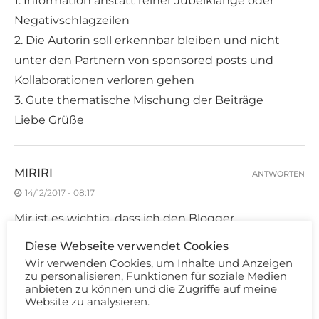
1. Information anstatt reiner Jubelklänge oder
Negativschlagzeilen
2. Die Autorin soll erkennbar bleiben und nicht
unter den Partnern von sponsored posts und
Kollaborationen verloren gehen
3. Gute thematische Mischung der Beiträge
Liebe Grüße
MIRIRI
ANTWORTEN
14/12/2017 - 08:17
Mir ist es wichtig, dass ich den Blogger
sympathisch finde! Außerdem finde ich
Diese Webseite verwendet Cookies
Rechtschreibung und Grammatik der Beiträge
Wir verwenden Cookies, um Inhalte und Anzeigen
zu personalisieren, Funktionen für soziale Medien
wichtig. Als letzten Punkt ist mir wichtig zu
anbieten zu können und die Zugriffe auf meine
merken, dass der Blogger Spaß an der Sache hat
Website zu analysieren.
und das Bloggen nicht nur für Geld macht.