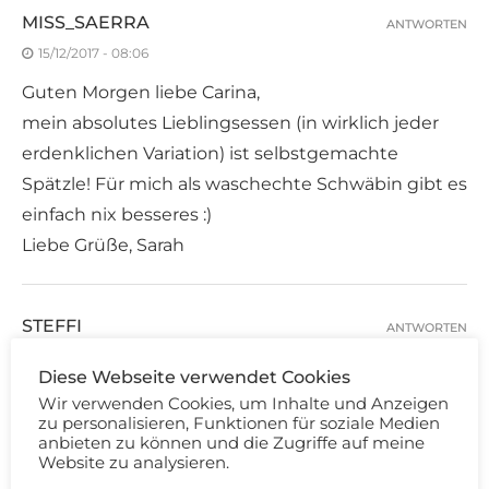
MISS_SAERRA
ANTWORTEN
15/12/2017 - 08:06
Guten Morgen liebe Carina,
mein absolutes Lieblingsessen (in wirklich jeder
erdenklichen Variation) ist selbstgemachte
Spätzle! Für mich als waschechte Schwäbin gibt es
einfach nix besseres :)
Liebe Grüße, Sarah
STEFFI
ANTWORTEN
15/12/2017 - 08:10
Diese Webseite verwendet Cookies
Guten morgen Carina! Leider bin ich großer
Wir verwenden Cookies, um Inhalte und Anzeigen
zu personalisieren, Funktionen für soziale Medien
Kohlenhydrate Fan, Kuchen und mehlspeisen sind
anbieten zu können und die Zugriffe auf meine
großartig! Aber du hast mir dank instagram schon
Website zu analysieren.
viele gute Inspirationen für gesündere