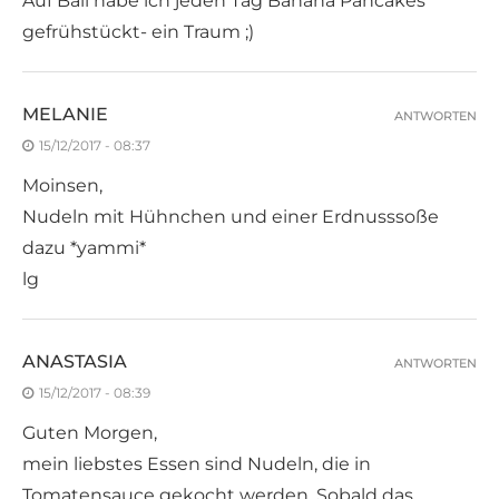
Auf Bali habe ich jeden Tag Banana Pancakes
gefrühstückt- ein Traum ;)
MELANIE
ANTWORTEN
15/12/2017 - 08:37
Moinsen,
Nudeln mit Hühnchen und einer Erdnusssoße
dazu *yammi*
lg
ANASTASIA
ANTWORTEN
15/12/2017 - 08:39
Guten Morgen,
mein liebstes Essen sind Nudeln, die in
Tomatensauce gekocht werden. Sobald das