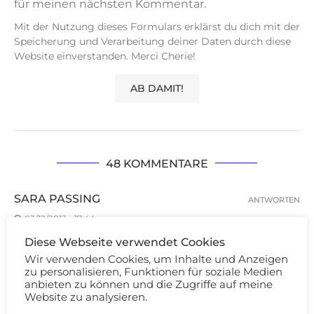
für meinen nächsten Kommentar.
Mit der Nutzung dieses Formulars erklärst du dich mit der
Speicherung und Verarbeitung deiner Daten durch diese
Website einverstanden. Merci Cherie!
48 KOMMENTARE
SARA PASSING
ANTWORTEN
03/12/2013 - 17:44
Diese Webseite verwendet Cookies
Oh my lord, these pics took ages to take right?
Wir verwenden Cookies, um Inhalte und Anzeigen
Perfect tutorial!
zu personalisieren, Funktionen für soziale Medien
passingfancyy.blogspot.com
anbieten zu können und die Zugriffe auf meine
Website zu analysieren.