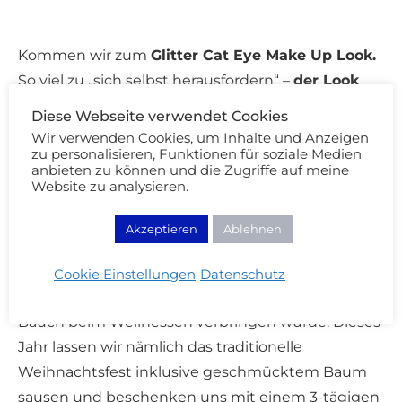
Kommen wir zum
Glitter Cat Eye Make Up Look.
So viel zu „sich selbst herausfordern“ –
der Look
enthält nämlich alles, das ich liebe!
Angefangen
Diese Webseite verwendet Cookies
beim dunkelblauen Blumenhaarreif, bis zum
Wir verwenden Cookies, um Inhalte und Anzeigen
zu personalisieren, Funktionen für soziale Medien
glitzernden Augenmakeup und meinem neuen
anbieten zu können und die Zugriffe auf meine
Lux Lipstick von COLOURPOP.
Website zu analysieren.
Von Scheitel bis Kinn genau mein Gusto! Ich
Akzeptieren
Ablehnen
würde fast sagen:
ein toller Make Up Look für
Weihnachten
– wenn ich die Feiertage nicht
Cookie Einstellungen
Datenschutz
tiefenentspannt im Bademantel und vollem
Bauch beim Wellnessen verbringen würde. Dieses
Jahr lassen wir nämlich das traditionelle
Weihnachtsfest inklusive geschmücktem Baum
sausen und beschenken uns mit einem 3-tägigen