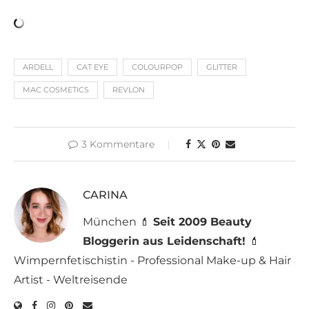
ARDELL
CAT EYE
COLOURPOP
GLITTER
MAC COSMETICS
REVLON
3 Kommentare
CARINA
München 💄
Seit 2009 Beauty
Bloggerin aus Leidenschaft!
💄
Wimpernfetischistin - Professional Make-up & Hair
Artist - Weltreisende