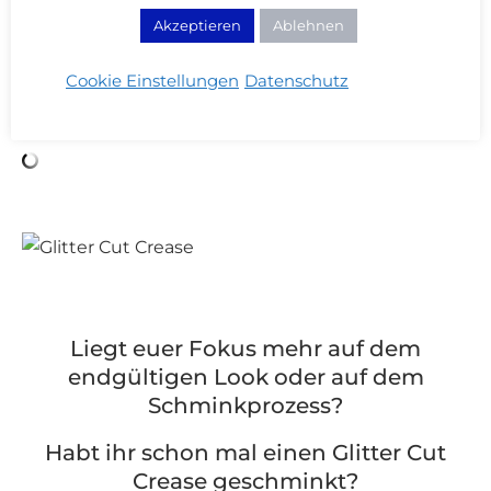
Highlighter:
Becca Shimmering Skin
Perfector Pressed in Opal*
Akzeptieren
Ablehnen
Halsband: H&M
Cookie Einstellungen
Datenschutz
Liegt euer Fokus mehr auf dem
endgültigen Look oder auf dem
Schminkprozess?
Habt ihr schon mal einen Glitter Cut
Crease geschminkt?