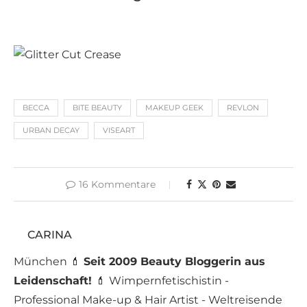
BECCA
BITE BEAUTY
MAKEUP GEEK
REVLON
URBAN DECAY
VISEART
16 Kommentare
CARINA
München 💄
Seit 2009 Beauty Bloggerin aus
Leidenschaft!
💄 Wimpernfetischistin -
Professional Make-up & Hair Artist - Weltreisende