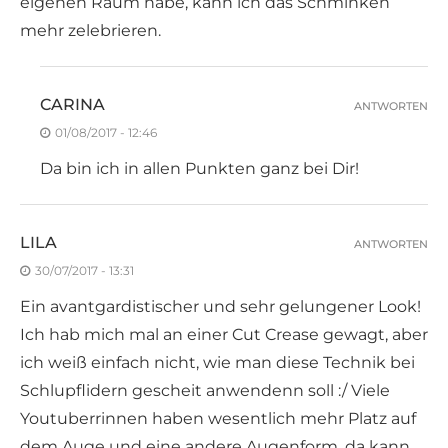
eigenen Raum habe, kann ich das Schminken
mehr zelebrieren.
CARINA
ANTWORTEN
01/08/2017 - 12:46
Da bin ich in allen Punkten ganz bei Dir!
LILA
ANTWORTEN
30/07/2017 - 13:31
Ein avantgardistischer und sehr gelungener Look!
Ich hab mich mal an einer Cut Crease gewagt, aber
ich weiß einfach nicht, wie man diese Technik bei
Schlupflidern gescheit anwendenn soll :/ Viele
Youtuberrinnen haben wesentlich mehr Platz auf
dem Auge und eine andere Augenform, da kann