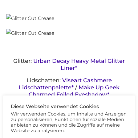
Glitter:
Urban Decay Heavy Metal Glitter
Liner*
Lidschatten:
Viseart Cashmere
Lidschattenpalette*
/
Make Up Geek
Charmed Foiled Eyeshadow*
Diese Webseite verwendet Cookies
Lippen:
Bite Beauty Amuse Bouche
Lippenstift in Honeycomb*
Wir verwenden Cookies, um Inhalte und Anzeigen
zu personalisieren, Funktionen für soziale Medien
anbieten zu können und die Zugriffe auf meine
Make Up:
Revlon Colorstay Foundation*
Website zu analysieren.