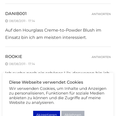
DANIB001
ANTWORTEN
08/08/2011 - 17:14
Auf den Hourglass Creme-to-Powder Blush im
Einsatz bin ich am meisten interessiert.
ROOKIE
ANTWORTEN
08/08/2011 - 17:14
Ich suche noch ein schönes Lila, deswegen bin ich
vorallendingen an Creme de Vioelt interessiert.^^
Diese Webseite verwendet Cookies
Und an dem Hourglass-Duo. Hab mit MAC Brit Wit
Wir verwenden Cookies, um Inhalte und Anzeigen
zu personalisieren, Funktionen für soziale Medien
mein erstes Cremeblush und bin eigentlich ganz
anbieten zu können und die Zugriffe auf meine
angetan. Mal sehen was Hourglass so drauf hat. ;)
Website zu analysieren.
Schöner Einkauf! Genieß es ohne schlechtes
Akzeptieren
Ablehnen