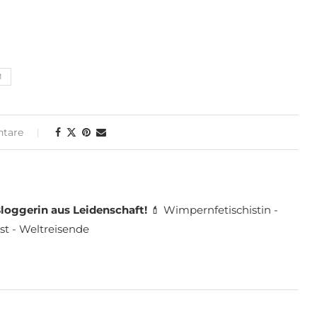
M
tare
loggerin aus Leidenschaft!
💄 Wimpernfetischistin -
st - Weltreisende