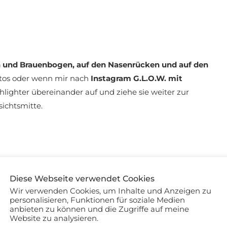
und Brauenbogen, auf den Nasenrücken und auf den
otos oder wenn mir nach
Instagram G.L.O.W. mit
ghlighter übereinander auf und ziehe sie weiter zur
ichtsmitte.
Diese Webseite verwendet Cookies
Wir verwenden Cookies, um Inhalte und Anzeigen zu
n Colorstay*
) greife ich gerne zu Highlighter, damit das
personalisieren, Funktionen für soziale Medien
anbieten zu können und die Zugriffe auf meine
nd pfannkuchenmäßig erscheint.
Website zu analysieren.