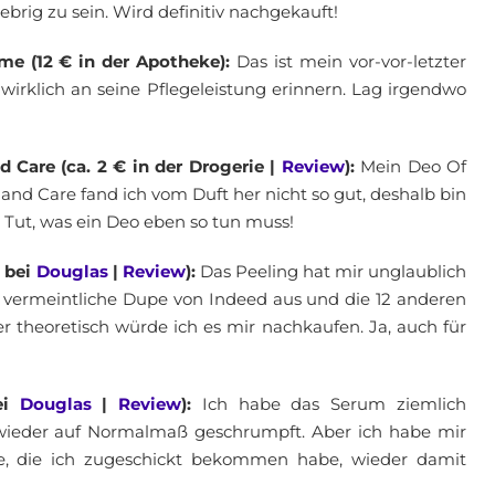
ebrig zu sein. Wird definitiv nachgekauft!
me (12 € in der Apotheke):
Das ist mein vor-vor-letzter
wirklich an seine Pflegeleistung erinnern. Lag irgendwo
 Care (ca. 2 € in der Drogerie |
Review
):
Mein Deo Of
and Care fand ich vom Duft her nicht so gut, deshalb bin
Tut, was ein Deo eben so tun muss!
€ bei
Douglas
|
Review
):
Das Peeling hat mir unglaublich
as vermeintliche Dupe von Indeed aus und die 12 anderen
er theoretisch würde ich es mir nachkaufen. Ja, auch für
ei
Douglas
|
Review
):
Ich habe das Serum ziemlich
wieder auf Normalmaß geschrumpft. Aber ich habe mir
e, die ich zugeschickt bekommen habe, wieder damit