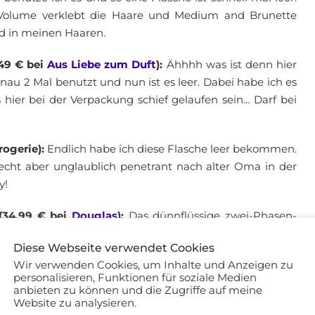
L Volume verklebt die Haare und Medium and Brunette
d in meinen Haaren.
49 € bei
Aus Liebe zum Duft
):
Ähhhh was ist denn hier
au 2 Mal benutzt und nun ist es leer. Dabei habe ich es
hier bei der Verpackung schief gelaufen sein… Darf bei
Drogerie):
Endlich habe ich diese Flasche leer bekommen.
riecht aber unglaublich penetrant nach alter Oma in der
y!
 (34,99 € bei
Douglas
):
Das dünnflüssige zwei-Phasen-
len. Ich habe jeden Morgen 1-2 Pumpstöße in die
Diese Webseite verwendet Cookies
t frizzig abstehen, sondern gebündelt werden. Es ist ein
Wir verwenden Cookies, um Inhalte und Anzeigen zu
ht beschwert, aber gut gepflegt!
personalisieren, Funktionen für soziale Medien
anbieten zu können und die Zugriffe auf meine
bei
HQHair
):
Diesen Conditioner + Shampoo hatte ich mir
Website zu analysieren.