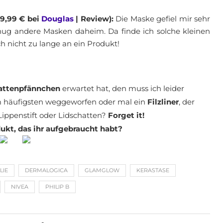
9,99 € bei
Douglas
| Review):
Die Maske gefiel mir sehr
genug andere Masken daheim. Da finde ich solche kleinen
h nicht zu lange an ein Produkt!
hattenpfännchen
erwartet hat, den muss ich leider
m häufigsten weggeworfen oder mal ein
Filzliner
, der
 Lippenstift oder Lidschatten?
Forget it!
ukt, das ihr aufgebraucht habt?
LIE
DERMALOGICA
GLAMGLOW
KERASTASE
NIVEA
PHILIP B