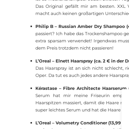
Das Original gefällt mir am besten. XX
macht auch keinen großartigen Unterschie
Philip B – Russian Amber Dry Shampoo (
passiert? Ich habe das Trockenshampoo gen
extra sparsam verwendet! Irgendwas muss 
dem Preis trotzdem nicht passieren!
L’Oreal – Elnett Haarspray (ca. 2 € in der 
Das Haarspray ist an sich nicht schlecht, 
Oper. Da tut es auch jedes andere Haarspra
Kérastase – Fibre Architecte Haarserum
Serum hat mir meine Friseurin empfoh
Haarspitzen massiert, damit die Haare nich
super leichtes Serum und hat die Haare nic
L’Oreal – Volumetry Conditioner (13,99 € 