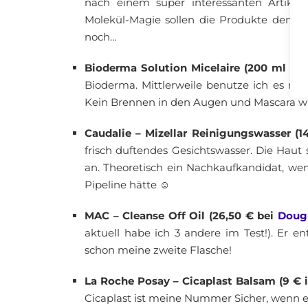
nach einem super interessanten Artikel 
Molekül-Magie sollen die Produkte dem 
noch…
Bioderma Solution Micelaire (200 ml für
Bioderma. Mittlerweile benutze ich es n
Kein Brennen in den Augen und Mascara wird
Caudalie – Mizellar Reinigungswasser (1
frisch duftendes Gesichtswasser. Die Hau
an. Theoretisch ein Nachkaufkandidat, we
Pipeline hätte ☺
MAC – Cleanse Off Oil (26,50 € bei
Doug
aktuell habe ich 3 andere im Test!). Er e
schon meine zweite Flasche!
La Roche Posay – Cicaplast Balsam (9 € 
Cicaplast ist meine Nummer Sicher, wenn 