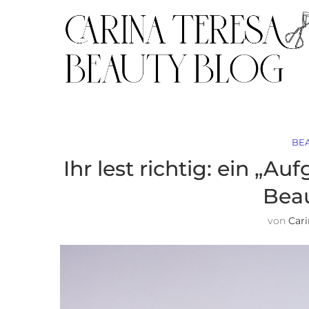
BE
Ihr lest richtig: ein „A
Beau
von
Car