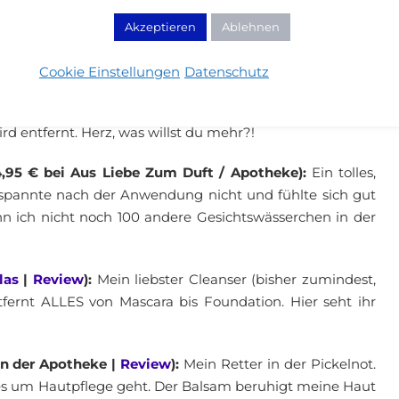
in der Zeitschrift Allure gekauft. Durch wundersame
Haar Volumen geben. Auf das Volumen warte ich heute
Akzeptieren
Ablehnen
Cookie Einstellungen
Datenschutz
 10 € in der Apotheke |
Review
):
Nie mehr ohne mein
ur noch für Augenmakeup Reste nach meinem Cleanser.
 entfernt. Herz, was willst du mehr?!
4,95 € bei Aus Liebe Zum Duft / Apotheke):
Ein tolles,
t spannte nach der Anwendung nicht und fühlte sich gut
nn ich nicht noch 100 andere Gesichtswässerchen in der
las
|
Review
):
Mein liebster Cleanser (bisher zumindest,
ntfernt ALLES von Mascara bis Foundation. Hier seht ihr
in der Apotheke |
Review
):
Mein Retter in der Pickelnot.
es um Hautpflege geht. Der Balsam beruhigt meine Haut