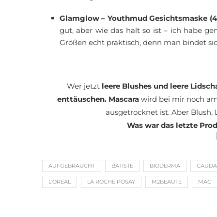
Glamglow – Youthmud Gesichtsmaske (4
gut, aber wie das halt so ist – ich habe 
Größen echt praktisch, denn man bindet sic
Wer jetzt
leere Blushes und leere Lidsc
enttäuschen. Mascara
wird bei mir noch a
ausgetrocknet ist. Aber Blush,
Was war das letzte Prod
AUFGEBRAUCHT
BATISTE
BIODERMA
CAUDA
L'OREAL
LA ROCHE POSAY
M2BEAUTE
MAC