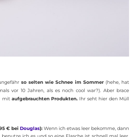
 ungefähr
so selten wie Schnee im Sommer
(hehe, hat
ls vor 10 Jahren, als es noch cool war?). Aber brace
l mit
aufgebrauchten Produkten.
Ihr seht hier den Müll
95 € bei
Douglas
):
Wenn ich etwas leer bekomme, dann
enutze ich es und so eine Flasche ist schnell mal leer.