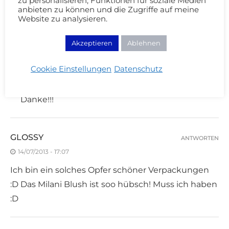
Ich liebe deine Wochenrückblicke! ♥
zu personalisieren, Funktionen für soziale Medien
anbieten zu können und die Zugriffe auf meine
Liebst,
Website zu analysieren.
Melon
Akzeptieren
Ablehnen
CREAM BLUB
ANTWORTEN
Cookie Einstellungen
Datenschutz
16/07/2013 - 13:44
Danke!!!
GLOSSY
ANTWORTEN
14/07/2013 - 17:07
Ich bin ein solches Opfer schöner Verpackungen
:D Das Milani Blush ist soo hübsch! Muss ich haben
:D