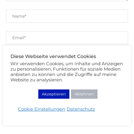
Diese Webseite verwendet Cookies
Wir verwenden Cookies, um Inhalte und Anzeigen
zu personalisieren, Funktionen für soziale Medien
anbieten zu können und die Zugriffe auf meine
Speichere meinen Namen, Email und Website
Website zu analysieren.
für meinen nächsten Kommentar.
Mit der Nutzung dieses Formulars erklärst du dich mit der
Akzeptieren
Ablehnen
Speicherung und Verarbeitung deiner Daten durch diese
Website einverstanden. Merci Cherie!
Cookie Einstellungen
Datenschutz