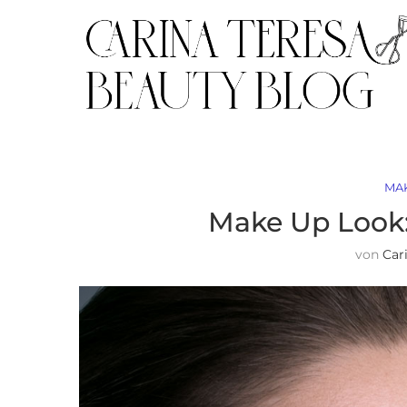
MA
Make Up Look:
von
Car