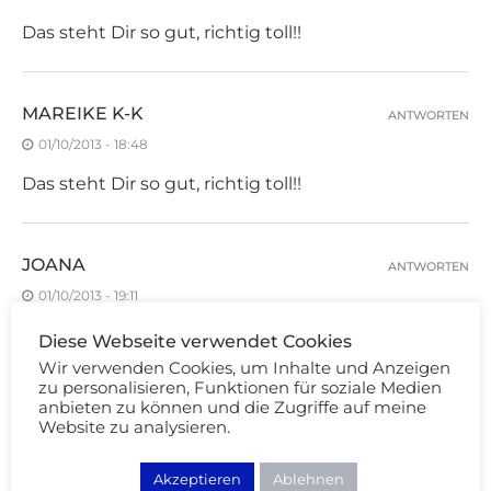
Das steht Dir so gut, richtig toll!!
MAREIKE K-K
ANTWORTEN
01/10/2013 - 18:48
Das steht Dir so gut, richtig toll!!
JOANA
ANTWORTEN
01/10/2013 - 19:11
Du bringst mich dazu, endlich Ravin Raisin zu
Diese Webseite verwendet Cookies
bestellen, er steht dir so gut! Leider gibt es die
Wir verwenden Cookies, um Inhalte und Anzeigen
zu personalisieren, Funktionen für soziale Medien
Farbe ja nicht in Deutschland oder täusche ich
anbieten zu können und die Zugriffe auf meine
mich? Und noch eine Frage abseits vom Thema:
Website zu analysieren.
Deine Haarfarbe ist gefärbt oder? Wenn ja, welche
Akzeptieren
Ablehnen
Farbe ist es?