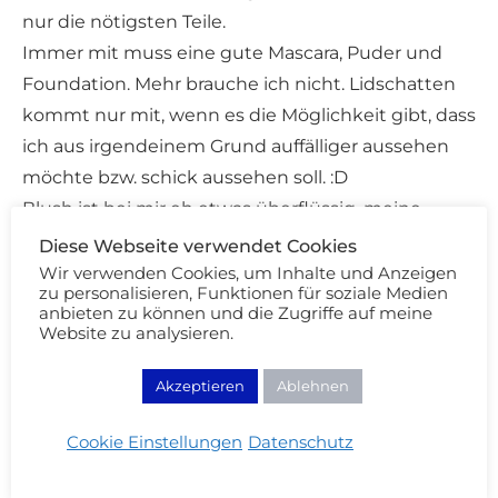
nur die nötigsten Teile.
Immer mit muss eine gute Mascara, Puder und
Foundation. Mehr brauche ich nicht. Lidschatten
kommt nur mit, wenn es die Möglichkeit gibt, dass
ich aus irgendeinem Grund auffälliger aussehen
möchte bzw. schick aussehen soll. :D
Blush ist bei mir eh etwas überflüssig, meine
Durchblutung ist top. ;)
Diese Webseite verwendet Cookies
Wir verwenden Cookies, um Inhalte und Anzeigen
zu personalisieren, Funktionen für soziale Medien
anbieten zu können und die Zugriffe auf meine
CREAM
ANTWORTEN
Website zu analysieren.
29/02/2012 - 19:39
Akzeptieren
Ablehnen
Haha du Glückliche :D
Cookie Einstellungen
Datenschutz
FEMME
ANTWORTEN