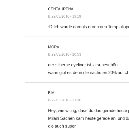
CENTAURENA
29/03/2010 - 19:19
:D Ich wurde damals durch den Temptaliapos
MORA
29/03/2010 - 20:53
der silberne eyeliner ist ja supeschön.
wann gibt es denn die nächsten 20% auf che
BIA
29/03/2010 - 21:36
Hey, wie witzig, dass du das gerade heute 
Milani Sachen kam heute gerade an, und da
die auch super.