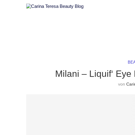
BE
Milani – Liquif‘ Eye
von
Cari