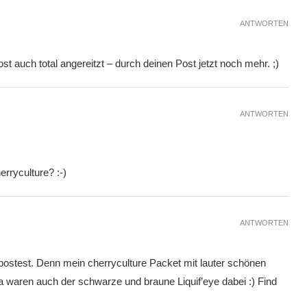
ANTWORTEN
t auch total angereitzt – durch deinen Post jetzt noch mehr. ;)
ANTWORTEN
rryculture? :-)
ANTWORTEN
postest. Denn mein cherryculture Packet mit lauter schönen
 waren auch der schwarze und braune Liquif’eye dabei :) Find