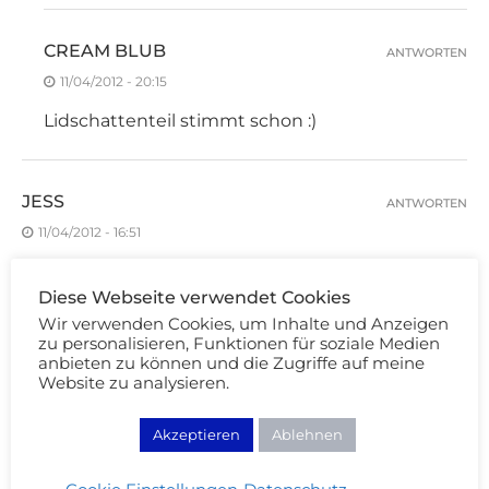
CREAM BLUB
ANTWORTEN
11/04/2012 - 20:15
Lidschattenteil stimmt schon :)
JESS
ANTWORTEN
11/04/2012 - 16:51
der highlighter sieht gut aus, aber er ist zu schön
Diese Webseite verwendet Cookies
um ihn zu benutzen bzw. es ist nur overspray :D
Wir verwenden Cookies, um Inhalte und Anzeigen
LG <3
zu personalisieren, Funktionen für soziale Medien
anbieten zu können und die Zugriffe auf meine
Website zu analysieren.
LISA
ANTWORTEN
Akzeptieren
Ablehnen
11/04/2012 - 16:52
Also ohne die Produkte überhaupt richtig zu