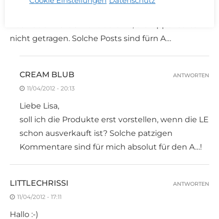
Cookie Einstellungen
Datenschutz
testen, so ne Meinung abzugeben finde ich dreist.
Das Puder wurde nicht berührt, die Lippenstifte
nicht getragen. Solche Posts sind fürn A…
CREAM BLUB
ANTWORTEN
11/04/2012 - 20:13
Liebe Lisa,
soll ich die Produkte erst vorstellen, wenn die LE
schon ausverkauft ist? Solche patzigen
Kommentare sind für mich absolut für den A…!
LITTLECHRISSI
ANTWORTEN
11/04/2012 - 17:11
Hallo :-)