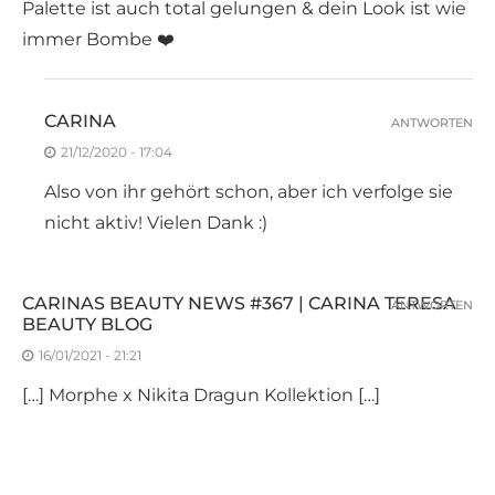
Palette ist auch total gelungen & dein Look ist wie
immer Bombe ❤️
CARINA
ANTWORTEN
21/12/2020 - 17:04
Also von ihr gehört schon, aber ich verfolge sie
nicht aktiv! Vielen Dank :)
CARINAS BEAUTY NEWS #367 | CARINA TERESA
ANTWORTEN
BEAUTY BLOG
16/01/2021 - 21:21
[…] Morphe x Nikita Dragun Kollektion […]