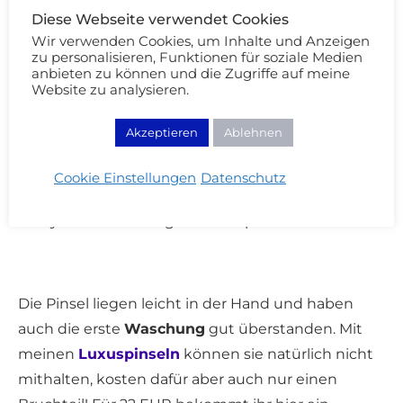
auf das gesamte Lid oder zum Ausrauchen zur
Diese Webseite verwendet Cookies
Schläfe
Wir verwenden Cookies, um Inhalte und Anzeigen
zu personalisieren, Funktionen für soziale Medien
N6 Bullet-Lidfaltenpinsel
– Ein Pencil Pinsel für
anbieten zu können und die Zugriffe auf meine
Website zu analysieren.
den präzisen Auftrag am unteren Lid und im
inneren Augenwinkel. Zu ihm greife ich am
Akzeptieren
Ablehnen
häufigsten!
N7 2-in-1-Linerpinsel und Spiralbürste
– Etwas
Cookie Einstellungen
Datenschutz
fest und kratzig, aber erfüllt seinen Zweck als
Eyeliner- oder Augenbrauenpinsel
Die Pinsel liegen leicht in der Hand und haben
auch die erste
Waschung
gut überstanden. Mit
meinen
Luxuspinseln
können sie natürlich nicht
mithalten, kosten dafür aber auch nur einen