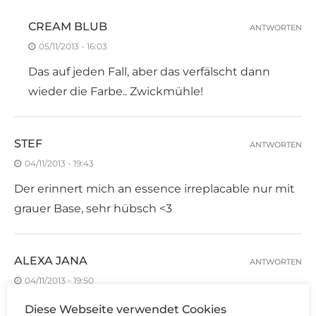
CREAM BLUB
ANTWORTEN
05/11/2013 - 16:03
Das auf jeden Fall, aber das verfälscht dann
wieder die Farbe.. Zwickmühle!
STEF
ANTWORTEN
04/11/2013 - 19:43
Der erinnert mich an essence irreplacable nur mit
grauer Base, sehr hübsch <3
ALEXA JANA
ANTWORTEN
04/11/2013 - 19:50
Ich finde auch, dass der Lack etwas ganz
Diese Webseite verwendet Cookies