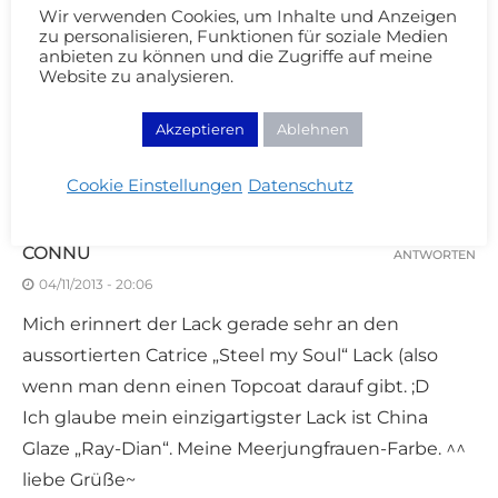
Besonderes hat :-)
Wir verwenden Cookies, um Inhalte und Anzeigen
zu personalisieren, Funktionen für soziale Medien
…er fällt aber dennoch nicht in mein
anbieten zu können und die Zugriffe auf meine
Website zu analysieren.
Beuteschema,. denn für mich wirkt er auf den
Fotos sehr braun, auch wenn du ihn aders
Akzeptieren
Ablehnen
beschreibst.
LG
Cookie Einstellungen
Datenschutz
CONNÜ
ANTWORTEN
04/11/2013 - 20:06
Mich erinnert der Lack gerade sehr an den
aussortierten Catrice „Steel my Soul“ Lack (also
wenn man denn einen Topcoat darauf gibt. ;D
Ich glaube mein einzigartigster Lack ist China
Glaze „Ray-Dian“. Meine Meerjungfrauen-Farbe. ^^
liebe Grüße~