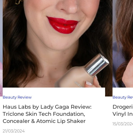
Beauty Review
Beauty Re
Haus Labs by Lady Gaga Review:
Drogeri
Triclone Skin Tech Foundation,
Vinyl I
Concealer & Atomic Lip Shaker
15/03/202
21/03/2024