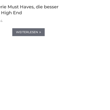
rie Must Haves, die besser
s High End
24
WEITERLESEN