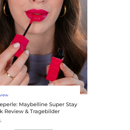
view
eperle: Maybelline Super Stay
nk Review & Tragebilder
4