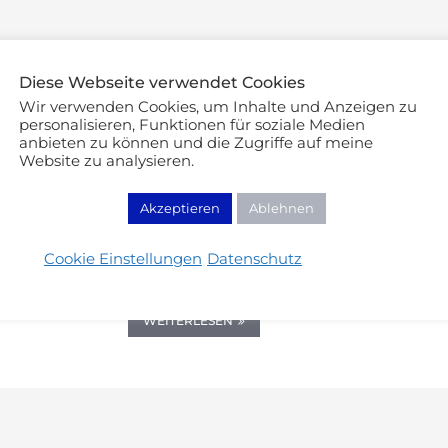
Diese Webseite verwendet Cookies
Wir verwenden Cookies, um Inhalte und Anzeigen zu
personalisieren, Funktionen für soziale Medien
anbieten zu können und die Zugriffe auf meine
Website zu analysieren.
Beauty Review
Beauty Re
8 Beauty Essentials, die aus meiner
Meine 
Akzeptieren
Ablehnen
Routine nicht mehr wegzudenken
25/02/20
sind
Cookie Einstellungen
Datenschutz
01/03/2024
WEITERLESEN