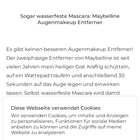
Sogar wasserfeste Mascara: Maybelline
Augenmakeup Entferner
Es gibt keinen besseren Augenmakeup Entferner!
Der zweiphasige Entferner von Maybelline ist seit
vielen Jahren mein heiliger Gral. Kräftig schütteln,
auf ein Wattepad träufeln und anschließend 30
Sekunden auf das Auge legen und einwirken
lassen. Selbst wasserfeste Mascara wird damit
vollständig aufgelöst!
Diese Webseite verwendet Cookies
Wir verwenden Cookies, um Inhalte und Anzeigen
Das Tolle am Maybelline Augenmakeup Entferner
zu personalisieren, Funktionen für soziale Medien
ist, dass er keinen öligen Film auf den Augen
anbieten zu können und die Zugriffe auf meine
Website zu analysieren.
hinterlässt. Zudem ist er komplett geruchslos.