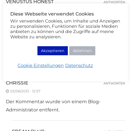
VENUSTUS HONEST
ANTWORTEN
02/06/2013 - 12:20
Diese Webseite verwendet Cookies
Also ich bin ehrlich viel hört man von der Marke
Wir verwenden Cookies, um Inhalte und Anzeigen
zu personalisieren, Funktionen für soziale Medien
wirklich nicht auf Blogs. Aber in 2posts kam
anbieten zu können und die Zugriffe auf meine
Shiseido schon mal vor. Aber er ist auch von der
Website zu analysieren.
etwas teureren Marke. :/ Aber ansprechen tut mir
Akzeptieren
Ablehnen
diese Farbe nicht aber ich guck mal welche
Auswahl es noch so davon gibt. :)
Cookie Einstellungen
Datenschutz
CHRISSIE
ANTWORTEN
02/06/2013 - 12:57
Der Kommentar wurde von einem Blog-
Administrator entfernt.