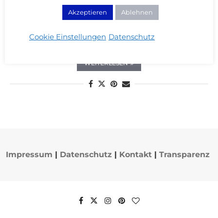
Meine 2 Jahre mit der Clarisonic
Akzeptieren
Ablehnen
Gesichtsbürste Erfahrung
Cookie Einstellungen
Datenschutz
19/06/2013
WEITERLESEN
Impressum
|
Datenschutz
|
Kontakt
|
Transparenz