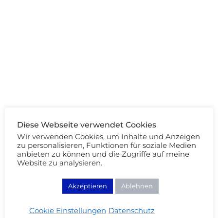
Diese Webseite verwendet Cookies
Wir verwenden Cookies, um Inhalte und Anzeigen
zu personalisieren, Funktionen für soziale Medien
anbieten zu können und die Zugriffe auf meine
Beauty Review
Website zu analysieren.
Ein Satz mit X: der Benefit – Stay Flawless
Primer und ich
Akzeptieren
Ablehnen
04/09/2013
Cookie Einstellungen
Datenschutz