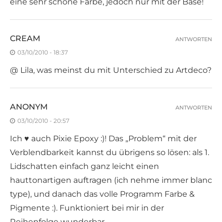
eine sehr schöne Farbe, jedoch nur mit der Base!
CREAM
ANTWORTEN
03/10/2010 - 18:37
@ Lila, was meinst du mit Unterschied zu Artdeco?
ANONYM
ANTWORTEN
03/10/2010 - 20:57
Ich ♥ auch Pixie Epoxy :)! Das „Problem“ mit der
Verblendbarkeit kannst du übrigens so lösen: als 1.
Lidschatten einfach ganz leicht einen
hauttonartigen auftragen (ich nehme immer blanc
type), und danach das volle Programm Farbe &
Pigmente :). Funktioniert bei mir in der
Reihenfolge wunderbar…