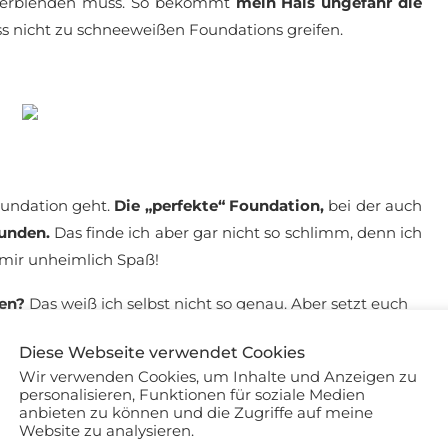
b verblenden muss. So bekommt
mein Hals ungefähr die
s nicht zu schneeweißen Foundations greifen.
oundation geht.
Die „perfekte“ Foundation,
bei der auch
funden.
Das finde ich aber gar nicht so schlimm, denn ich
 mir unheimlich Spaß!
en?
Das weiß ich selbst nicht so genau. Aber setzt euch
 den Spiegel und inspiziert genau euer Gesicht, Hals
Diese Webseite verwendet Cookies
e Farbe? Vermutlich nicht!
Wir verwenden Cookies, um Inhalte und Anzeigen zu
personalisieren, Funktionen für soziale Medien
Kosmetikprodukte einfach. Ging es euch auch schon
anbieten zu können und die Zugriffe auf meine
so?
Website zu analysieren.