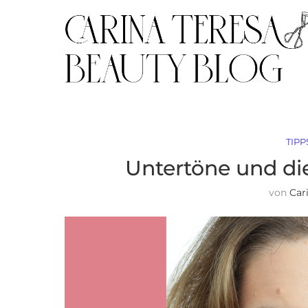
TIPP
Untertöne und di
von
Car