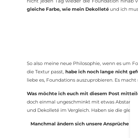
nicht jeden Tag wieder die Foundation hina
gleiche Farbe, wie mein Dekolleté
und ich mus
So also meine neue Philosophie, wenn es um F
die Textur passt,
habe ich noch lange nicht ge
liebe es, Foundations auszuprobieren. Es macht
Was möchte ich euch mit diesem Post mitteil
doch einmal ungeschminkt mit etwas Abstand vor
und Dekolleté im Vergleich. Haben sie die gleich
Manchmal ändern sich unsere Ansprüche an 