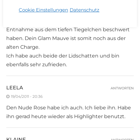
Nude Rose gibt es erst seit der Überarbeitung der
Cookie Einstellungen
Datenschutz
Lidschatten. Es wurde auch der Inhalt angehoben,
da sich wohl einige Käufer über die schwierige
Entnahme aus dem tiefen Tiegelchen beschwert
haben. Dein Glam Mauve ist somit noch aus der
alten Charge.
Ich habe auch beide der Lidschatten und bin
ebenfalls sehr zufrieden.
LEELA
ANTWORTEN
19/04/2011 - 20:36
Den Nude Rose habe ich auch. Ich liebe ihn. Habe
ihn gerad heute wieder als Highlighter benutzt.
KLAINE