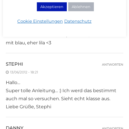
Akzeptieren
Ablehnen
SISSY
ANTWORTEN
Cookie Einstellungen
Datenschutz
13/06/2012 - 18:20
WOW! Muss ich auch mal probieren, aber nicht
mit blau, eher lila <3
STEPHI
ANTWORTEN
13/06/2012 - 18:21
Hallo…
Super tolle Anleitung… :) Ich werd das bestimmt
auch mal so versuchen. Sieht echt klasse aus.
Liebe Grüße, Stephi
DANNY
ANTWORTEN