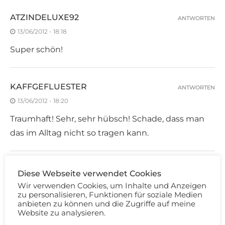
ATZINDELUXE92
ANTWORTEN
13/06/2012 - 18:18
Super schön!
KAFFGEFLUESTER
ANTWORTEN
13/06/2012 - 18:20
Traumhaft! Sehr, sehr hübsch! Schade, dass man
das im Alltag nicht so tragen kann.
KATRIN
ANTWORTEN
Diese Webseite verwendet Cookies
13/06/2012 - 18:20
Wir verwenden Cookies, um Inhalte und Anzeigen
zu personalisieren, Funktionen für soziale Medien
Wow, sieht echt toll aus! Aber ich würde es gerne
anbieten zu können und die Zugriffe auf meine
Website zu analysieren.
mal mit dem kompletten Gesicht sehen.