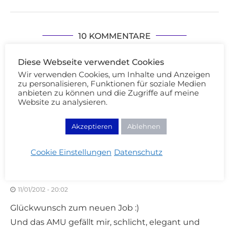
10 KOMMENTARE
AMELIE UND MAGALIE
Diese Webseite verwendet Cookies
ANTWORTEN
Wir verwenden Cookies, um Inhalte und Anzeigen
11/01/2012 - 19:57
zu personalisieren, Funktionen für soziale Medien
anbieten zu können und die Zugriffe auf meine
Glückwunsch zum Job! Das Amu ist auch sehr
Website zu analysieren.
passend.
Liebe Grüße,
Akzeptieren
Ablehnen
Amelie
Cookie Einstellungen
Datenschutz
TASHA
ANTWORTEN
11/01/2012 - 20:02
Glückwunsch zum neuen Job :)
Und das AMU gefällt mir, schlicht, elegant und