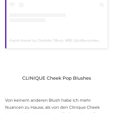
A post shared by Charlotte Tilbury, MBE (@ctilburymakeup)
on
A
CLINIQUE Cheek Pop Blushes
Von keinem anderen Blush habe ich mehr
Nuancen zu Hause, als von den Clinique Cheek