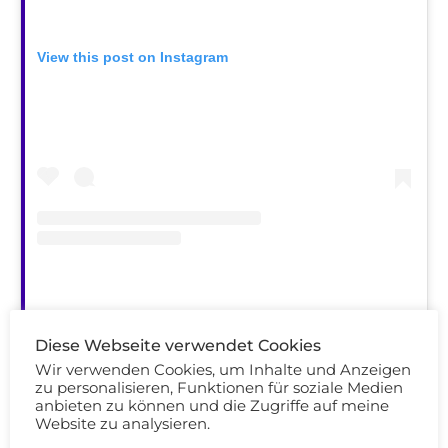
View this post on Instagram
A post shared by Douglas Cosmetics (@douglas_cosmetics)
on
A
Diese Webseite verwendet Cookies
Wir verwenden Cookies, um Inhalte und Anzeigen
zu personalisieren, Funktionen für soziale Medien
anbieten zu können und die Zugriffe auf meine
Website zu analysieren.