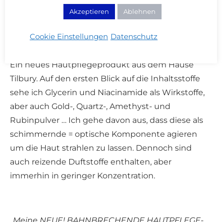
CHARLOTTE TILBURY Magic Serum Crystal
Akzeptieren
Ablehnen
Elixir
Cookie Einstellungen
Datenschutz
Ein neues Hautpflegeprodukt aus dem Hause
Tilbury. Auf den ersten Blick auf die Inhaltsstoffe
sehe ich Glycerin und Niacinamide als Wirkstoffe,
aber auch Gold-, Quartz-, Amethyst- und
Rubinpulver … Ich gehe davon aus, dass diese als
schimmernde = optische Komponente agieren
um die Haut strahlen zu lassen. Dennoch sind
auch reizende Duftstoffe enthalten, aber
immerhin in geringer Konzentration.
„Meine NEUE! BAHNBRECHENDE HAUTPFLEGE-