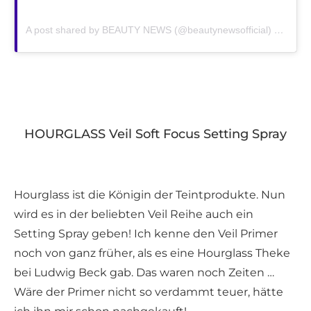
A post shared by BEAUTY NEWS (@beautynewsofficial)
on
Apr 
HOURGLASS Veil Soft Focus Setting Spray
Hourglass ist die Königin der Teintprodukte. Nun
wird es in der beliebten Veil Reihe auch ein
Setting Spray geben! Ich kenne den Veil Primer
noch von ganz früher, als es eine Hourglass Theke
bei Ludwig Beck gab. Das waren noch Zeiten …
Wäre der Primer nicht so verdammt teuer, hätte