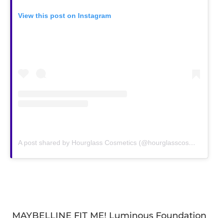
View this post on Instagram
A post shared by Hourglass Cosmetics (@hourglasscosmetics)
o
MAYBELLINE FIT ME! Luminous Foundation