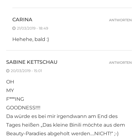
CARINA
ANTWORTEN
21/03/2019 - 18:49
Hehehe, bald :)
SABINE KETTSCHAU
ANTWORTEN
20/03/2019 - 15:01
OH
MY
F***ING
GOODNESS!!!!
Da würde es bei mir irgendwann am End des
Tages heißen „Das kleine Binili möchte aus dem
Beauty-Paradies abgeholt werden….NICHT!“ ;-)