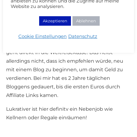
anbieten zu können und die Zugriffe auf meine
Website zu analysieren.
Zusätzliches Geld verdienen
Akzeptieren
Ablehnen
Ich habe das große, große Glück, dass ich mit
meinem Hobby etwas Geld verdienen kann. Jedes
Cookie Einstellungen
Datenschutz
Sponsored Posting, das ihr auf dem Blog seht,
geht direkt in die Weltreisekasse! Das heißt
allerdings nicht, dass ich empfehlen würde, neu
mit einem Blog zu beginnen, um damit Geld zu
verdienen. Bei mir hat es 2 Jahre täglichen
Bloggens gedauert, bis die ersten Euros durch
Affiliate Links kamen.
Lukrativer ist hier definitv ein Nebenjob wie
Kellnern oder Regale einräumen!