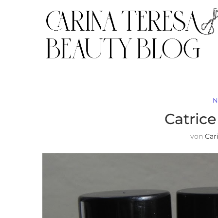
N
Catrice
von
Car