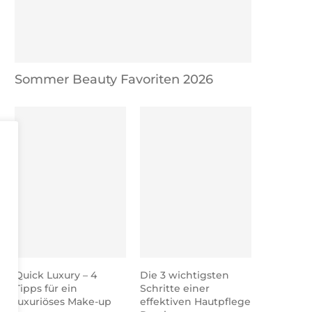
Sommer Beauty Favoriten 2026
Quick Luxury – 4
Die 3 wichtigsten
Tipps für ein
Schritte einer
Meine Nagellack Sammlung 2020
Was wurde aus mei
luxuriöses Make-up
effektiven Hautpflege
– von 800 auf...
Nagellacksammlun