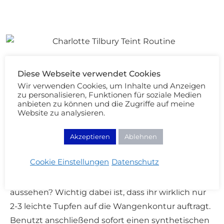
Diese Webseite verwendet Cookies
Wir verwenden Cookies, um Inhalte und Anzeigen
zu personalisieren, Funktionen für soziale Medien
anbieten zu können und die Zugriffe auf meine
CHARLOTTE TILBURY Hollywood Contour Wand
Website zu analysieren.
Akzeptieren
Ablehnen
Der Hollywood Contour Wand hat mich anfangs
Cookie Einstellungen
Datenschutz
aufgrund seiner sehr dunklen Farbe
eingeschüchtert. DAS soll bei mir natürlich
aussehen? Wichtig dabei ist, dass ihr wirklich nur
2-3 leichte Tupfen auf die Wangenkontur auftragt.
Benutzt anschließend sofort einen synthetischen