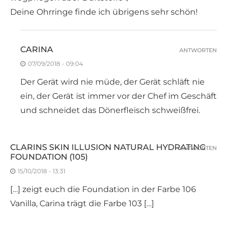
Deine Ohrringe finde ich übrigens sehr schön!
CARINA
ANTWORTEN
07/09/2018 - 09:04
Der Gerät wird nie müde, der Gerät schläft nie
ein, der Gerät ist immer vor der Chef im Geschäft
und schneidet das Dönerfleisch schweißfrei.
CLARINS SKIN ILLUSION NATURAL HYDRATING
ANTWORTEN
FOUNDATION (105)
15/10/2018 - 13:31
[…] zeigt euch die Foundation in der Farbe 106
Vanilla, Carina trägt die Farbe 103 […]